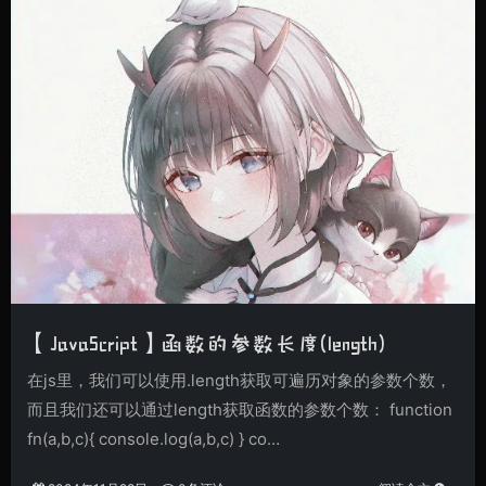
【JavaScript】函数的参数长度(length)
在js里，我们可以使用.length获取可遍历对象的参数个数，
而且我们还可以通过length获取函数的参数个数： function
fn(a,b,c){ console.log(a,b,c) } co…