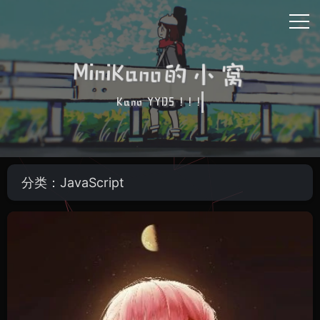
MiniKano的小窝
Kano YYDS ! ! !
分类：JavaScript