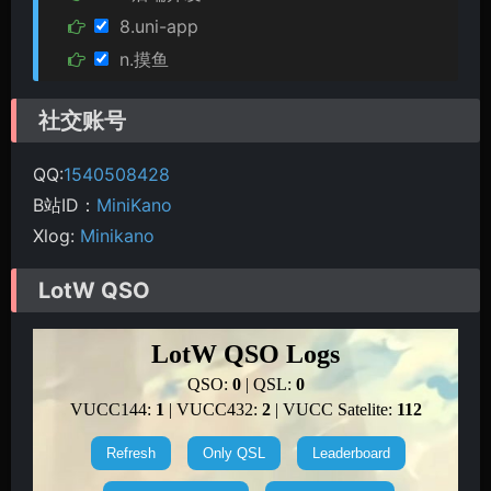
8.uni-app
n.摸鱼
社交账号
QQ:
1540508428
B站ID：
MiniKano
Xlog:
Minikano
LotW QSO