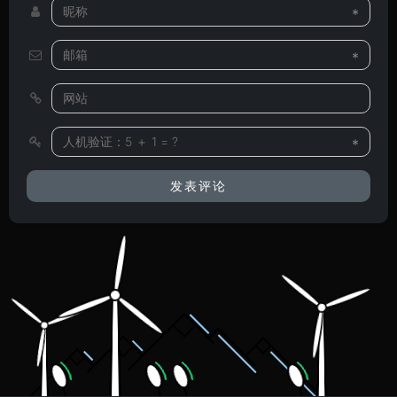
*
*
*