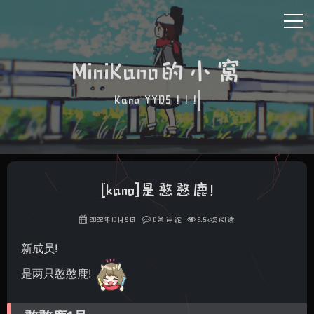
MiniKano的小窝
Kano YYDS ! ! !
[kano]是憨憨鹿!
2022年10月9日
0条评论
3.5k次阅读
新成员!
是两只憨憨鹿!