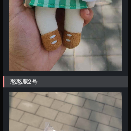
憨憨鹿2号