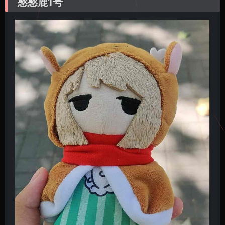
憨憨鹿1号