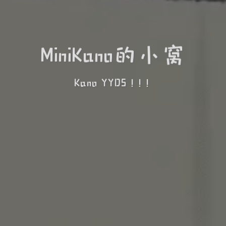
MiniKano的小窝
Kano YYDS ! ! !