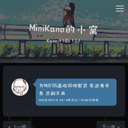
MiniKano的小窝
Kano YYDS ! ! !
为MU5735遇难同胞默哀 愿逝者安
息 悲剧不再
2022年3月27日 11:21 • 0条评论 • 53.59k次阅读
< 上一篇
下一篇 >