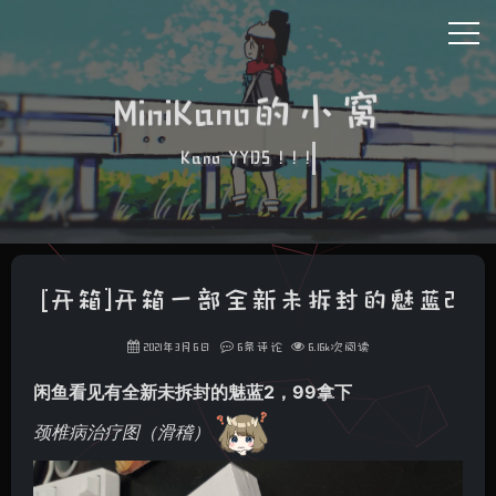
MiniKano的小窝
Kano YYDS ! ! !
[开箱]开箱一部全新未拆封的魅蓝2
2021年3月6日
6条评论
6.16k次阅读
闲鱼看见有全新未拆封的魅蓝2，99拿下
颈椎病治疗图（滑稽）