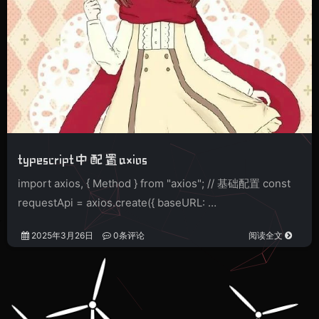
typescript中配置axios
import axios, { Method } from "axios"; // 基础配置 const
requestApi = axios.create({ baseURL: …
2025年3月26日
0条评论
阅读全文