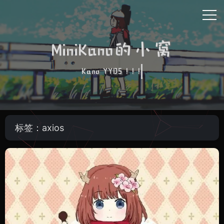
MiniKano的小窝
Kano YYDS ! ! !
标签：axios