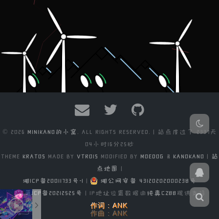
© 2026
MINIKANO的小窝
. ALL RIGHTS RESERVED. | 站点度过了
2337天
04小时16分25秒
THEME
KRATOS
MADE BY
VTROIS
MODIFIED BY
MOEDOG
&
KANOKANO
|
站
点地图
|
湘ICP备20011733号-1
|
湘公网安备 43120202000238号
萌ICP备20212525号
| IP地址位置数据由
纯真CZ88
提供支持
作词 : ANK
作曲 : ANK