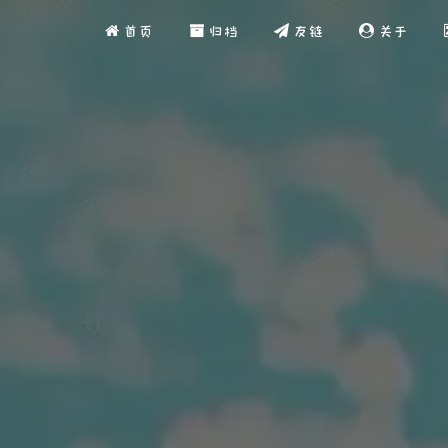
首页
归档
友链
关于