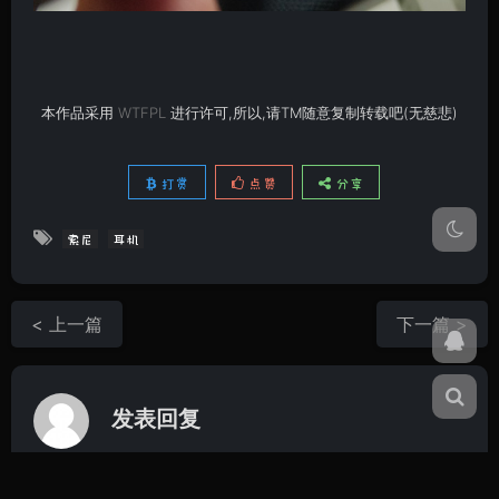
本作品采用
WTFPL
进行许可,所以,请TM随意复制转载吧(无慈悲)
打赏
点赞
分享
索尼
耳机
< 上一篇
下一篇 >
发表回复
电子邮件地址不会被公开。必填项已用 * 标注