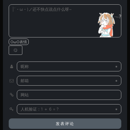
OωO表情
*
*
*