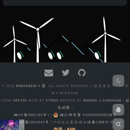
© 2026
MINIKANO的小窝
. ALL RIGHTS RESERVED. | 站点度过了
2337天
18小时19分51秒
THEME
KRATOS
MADE BY
VTROIS
MODIFIED BY
MOEDOG
&
KANOKANO
|
站
点地图
|
湘ICP备20011733号-1
|
湘公网安备 43120202000238号
萌ICP备20212525号
| IP地址位置数据由
纯真CZ88
提供支持
作词 : ANK